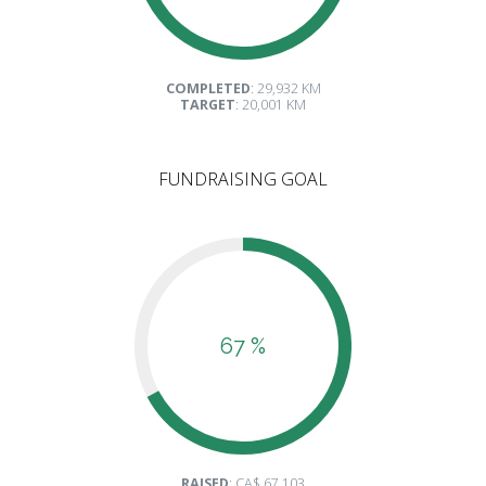
COMPLETED
: 29,932 KM
TARGET
: 20,001 KM
FUNDRAISING GOAL
67 %
RAISED
: CA$ 67,103